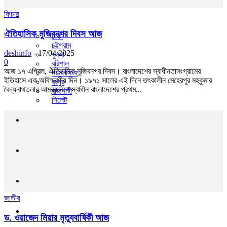
ফিচার
সারা দেশ
ঐতিহাসিক মুজিবনগর দিবস আজ
ঢাকা
চট্টগ্রাম
deshinfo
-
17/04/2025
খুলনা
0
বরিশাল
আজ ১৭ এপ্রিল, ঐতিহাসিক মুজিবনগর দিবস। বাংলাদেশের স্বাধীনতাসংগ্রামের
ময়মনসিংহ
ইতিহাসে এক অবিস্মরণীয় দিন। ১৯৭১ সালের এই দিনে তৎকালীন মেহেরপুর মহকুমার
রংপুর
বৈদ্যনাথতলার আম্রকাননে স্বাধীন বাংলাদেশের প্রথম...
রাজশাহী
সিলেট
খেলা
বিনোদন
লাইফ স্টাইল
জাতীয়
তথ্যপ্রযুক্তি
ড. ওয়াজেদ মিয়ার মৃত্যুবার্ষিকী আজ