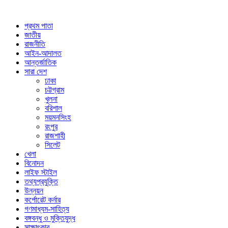
প্রথম পাতা
জাতীয়
রাজনীতি
আইন-আদালত
আন্তর্জাতিক
সারা দেশ
ঢাকা
চট্টগ্রাম
খুলনা
বরিশাল
ময়মনসিংহ
রংপুর
রাজশাহী
সিলেট
খেলা
বিনোদন
লাইফ স্টাইল
তথ্যপ্রযুক্তি
উন্নয়ন
কর্পোরেট কর্নার
গণমাধ্যম-সাহিত্য
বঙ্গবন্ধু ও মুক্তিযুদ্ধ
সাক্ষাৎকার