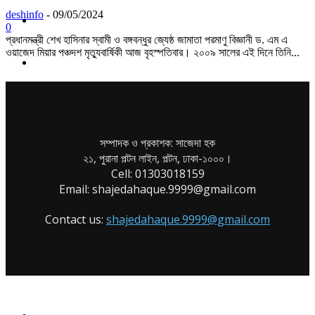
deshinfo
-
09/05/2024
উন্নয়ন
0
প্রধানমন্ত্রী শেখ হাসিনার স্বামী ও বঙ্গবন্ধুর জ্যেষ্ঠ জামাতা পরমাণু বিজ্ঞানী ড. এম এ
ওয়াজেদ মিয়ার পঞ্চদশ মৃত্যুবার্ষিকী আজ বৃহস্পতিবার। ২০০৯ সালের এই দিনে তিনি...
কর্পোরেট কর্নার
গণমাধ্যম-সাহিত্য
সম্পাদক ও প্রকাশক: সাজেদা হক
বঙ্গবন্ধু ও মুক্তিযুদ্ধ
২১, পুরানা পল্টন লাইন, পল্টন, ঢাকা-১০০০।
Cell: 01303018159
Email: shajedahaque.9999@gmail.com
সাক্ষাৎকার
Contact us:
shajedahaque.9999@gmail.com
চাকরি
মতামত